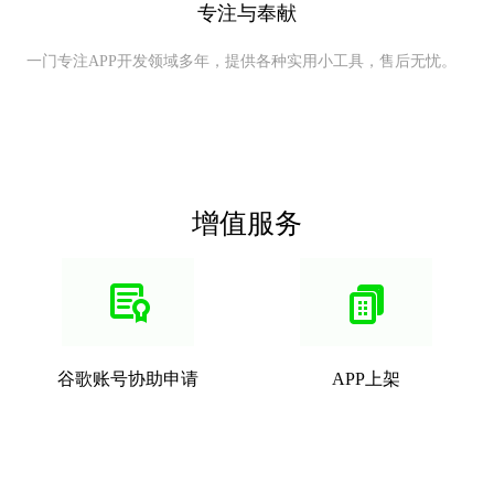
专注与奉献
一门专注APP开发领域多年，提供各种实用小工具，售后无忧。
增值服务
谷歌账号协助申请
APP上架