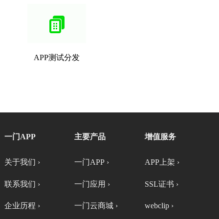
APP测试分发
一门APP
主要产品
增值服务
关于我们 ›
一门APP ›
APP上架 ›
联系我们 ›
一门应用 ›
SSL证书 ›
企业历程 ›
一门云商城 ›
webclip ›