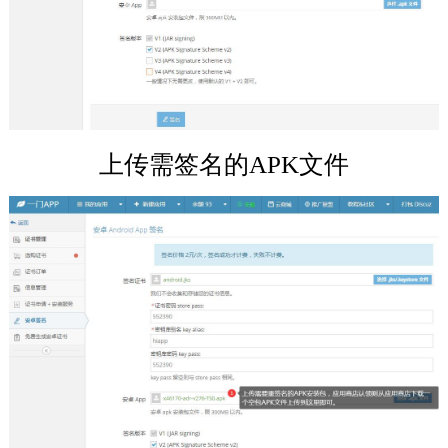
上传需签名的APK文件