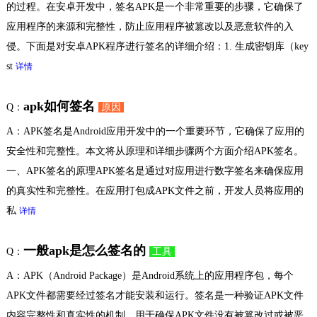
的过程。在安卓开发中，签名APK是一个非常重要的步骤，它确保了
应用程序的来源和完整性，防止应用程序被篡改以及恶意软件的入
侵。下面是对安卓APK程序进行签名的详细介绍：1. 生成密钥库（key
st
详情
apk如何签名
Q：
原因
A：APK签名是Android应用开发中的一个重要环节，它确保了应用的
安全性和完整性。本文将从原理和详细步骤两个方面介绍APK签名。
一、APK签名的原理APK签名是通过对应用进行数字签名来确保应用
的真实性和完整性。在应用打包成APK文件之前，开发人员将应用的
私
详情
一般apk是怎么签名的
Q：
工具
A：APK（Android Package）是Android系统上的应用程序包，每个
APK文件都需要经过签名才能安装和运行。签名是一种验证APK文件
内容完整性和真实性的机制，用于确保APK文件没有被篡改过或被恶