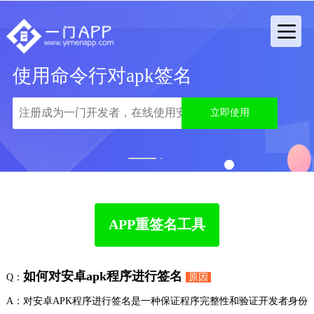
使用命令行对apk签名
立即使用
1
2
APP重签名工具
如何对安卓apk程序进行签名
Q：
原因
A：对安卓APK程序进行签名是一种保证程序完整性和验证开发者身份