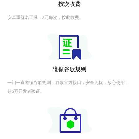
按次收费
安卓重签名工具，2元每次，按此收费。
遵循谷歌规则
一门一直遵循谷歌规则，谷歌官方接口，安全无忧，放心使用，
超5万开发者验证。