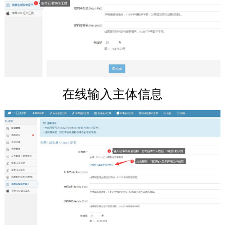
在线输入主体信息