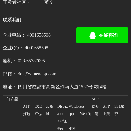
开发者社区 ›
英文 ›
联系我们
企业电话： 4001658508
在线咨询
企业QQ： 4001658508
座机： 028-65787095
邮箱： dev@yimenapp.com
地址： 四川省成都市高新区剑南大道1537号3栋4楼
一门产品
APP
APP
EXE
云商
Discuz
Wordpress
软著
APP
SSL加
打包
打包
城
app
app
Webclip
申请
上架
密
IOS证
书制
小程