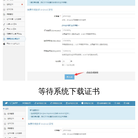
等待系统下载证书