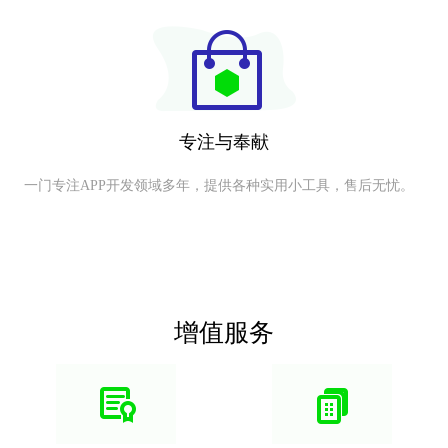
专注与奉献
一门专注APP开发领域多年，提供各种实用小工具，售后无忧。
增值服务