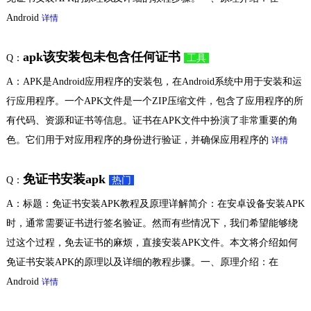
Android
详情
apk该安装包未包含任何证书
Q：
工具
A：APK是Android应用程序的安装包，在Android系统中用于安装和运
行应用程序。一个APK文件是一个ZIP压缩文件，包含了应用程序的所
有代码、资源和证书等信息。证书在APK文件中扮演了非常重要的角
色。它们用于对应用程序的身份进行验证，并确保应用程序的
详情
免证书安装apk
Q：
热门
A：标题：免证书安装APK教程及原理详解简介：在安卓设备安装APK
时，通常需要证书进行签名验证。然而有些情况下，我们希望能够绕
过这个过程，免去证书的麻烦，直接安装APK文件。本文将介绍如何
免证书安装APK的原理以及详细的教程步骤。一、原理介绍：在
Android
详情