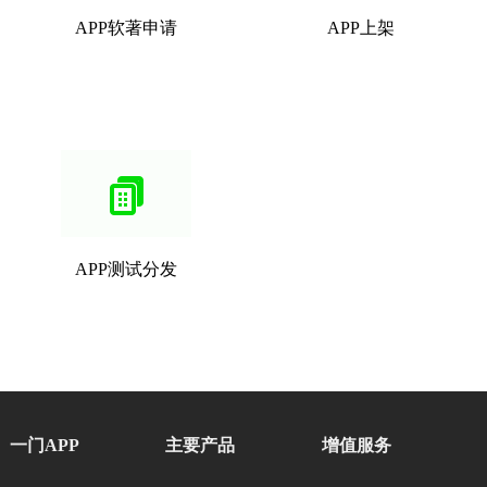
APP软著申请
APP上架
APP测试分发
一门APP
主要产品
增值服务