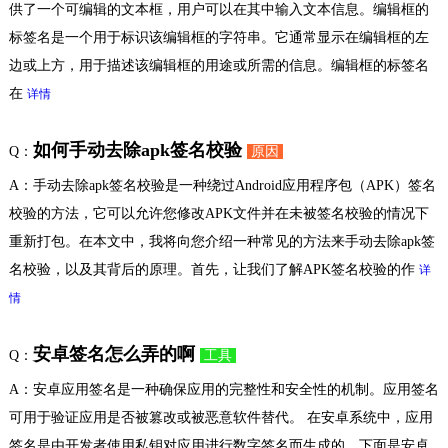
供了一个可编辑的文本框，用户可以在其中输入文本信息。编辑框的
标签名是一个用于标识该编辑框的字符串。它通常显示在编辑框的左
边或上方，用于描述该编辑框的用途或所需的信息。编辑框的标签名
在
详情
如何手动去除apk签名校验
Q：
原因
A：手动去除apk签名校验是一种绕过Android应用程序包（APK）签名
校验的方法，它可以允许您修改APK文件并在未被签名校验的情况下
重新打包。在本文中，我将向您介绍一种常见的方法来手动去除apk签
名校验，以及其背后的原理。首先，让我们了解APK签名校验的作
详
情
安卓签名怎么弄的啊
Q：
工具
A：安卓应用签名是一种确保应用的完整性和安全性的机制。应用签名
可用于验证应用是否被篡改或被恶意软件替代。 在安卓系统中，应用
签名是由开发者使用私钥对应用进行数字签名而生成的。下面是安卓