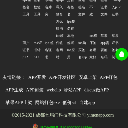
签名
校验
名冲
导入
有签
签名
不一
证书
入p12
工具
工具
突
签名
名
文件
致
文件
证书
怎么
ipa签
取消
名在
ios软
本地
ios程
苹果
苹果
商户
csv证
ipa 签
件签
签署
ios购
序签
app需
证书
证书
书转
名证
名网
ios应
买签
名哪
要签
签名
p12
p12
书
站
用
名app
家好
名吗
制作
友情链接：
APP开发
APP开发社区
安卓上架
APP打包
APP生成
APP封装
webclip
驿站APP
discuz做APP
苹果APP上架
网站打包exe
低价ssl
自建app
©2015-2021 成都七扇门科技有限公司 yimenapp.com
川公网安备 51019002001185号