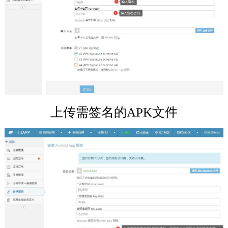
上传需签名的APK文件