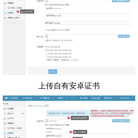
上传自有安卓证书