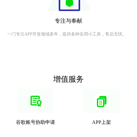
专注与奉献
一门专注APP开发领域多年，提供各种实用小工具，售后无忧。
增值服务
谷歌账号协助申请
APP上架