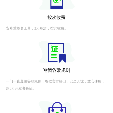
按次收费
安卓重签名工具，2元每次，按此收费。
遵循谷歌规则
一门一直遵循谷歌规则，谷歌官方接口，安全无忧，放心使用，
超5万开发者验证。