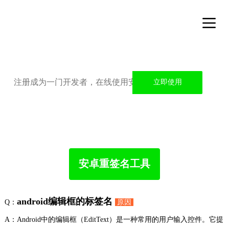
安卓系统签名不匹配
立即使用
安卓重签名工具
android编辑框的标签名
Q：
原因
A：Android中的编辑框（EditText）是一种常用的用户输入控件。它提