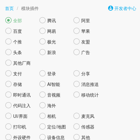
首页
/
模块插件
开发者中心



全部
腾讯
阿里



百度
网易
苹果



个推
极光
友盟



头条
新浪
广告

其他厂商



支付
登录
分享



存储
AI智能
消息推送



即时通讯
音视频
移动统计


代码注入
海外



UI/界面
相机
麦克风



打印机
定位/地图
传感器



外设硬件
设备信息
其他