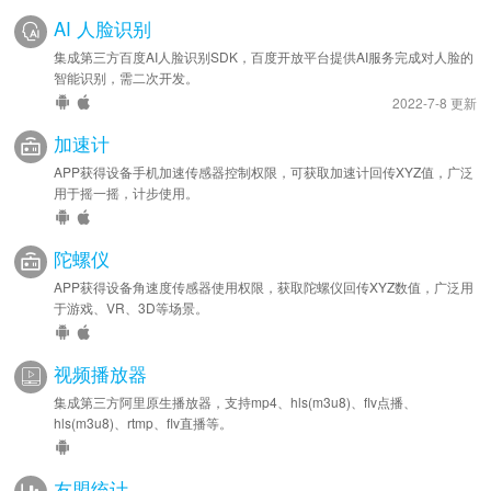
AI 人脸识别
集成第三方百度AI人脸识别SDK，百度开放平台提供AI服务完成对人脸的
智能识别，需二次开发。
2022-7-8 更新
加速计
APP获得设备手机加速传感器控制权限，可获取加速计回传XYZ值，广泛
用于摇一摇，计步使用。
陀螺仪
APP获得设备角速度传感器使用权限，获取陀螺仪回传XYZ数值，广泛用
于游戏、VR、3D等场景。
视频播放器
集成第三方阿里原生播放器，支持mp4、hls(m3u8)、flv点播、
hls(m3u8)、rtmp、flv直播等。
友盟统计