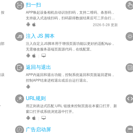
扫一扫
，按
APP唤起设备相机自动识别扫码，支持二维码、条形码，
支持嵌入式连续扫码，扫码获得数据结果后可二开自行处
理。
2026-5-28 更新
注入 JS 脚本
顶部
注入自定义JS脚本用于增强页面功能以更好的适配App，
无需修改服务器端页面源代码，在线配置。
|
返回与退出
错误
APP内返回和退出功能，控制系统返回和页面返回逻辑，
控制APP结束进程退出或后台运行退出。
URL规则
分
用正则表达式匹配 URL 链接来控制页面在本窗口打开、新
窗口打开或系统浏览器中打开。
|
广告启动屏