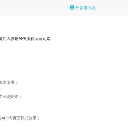
开发者中心
键注入影响APP所有页面元素。
体使用；



式呈现效果；

APP内页面样式效果；
