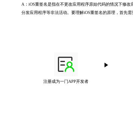
A：iOS重签名是指在不更改应用程序原始代码的情况下修
分发应用程序等非法活动。要理解iOS重签名的原理，首先
注册成为一门APP开发者