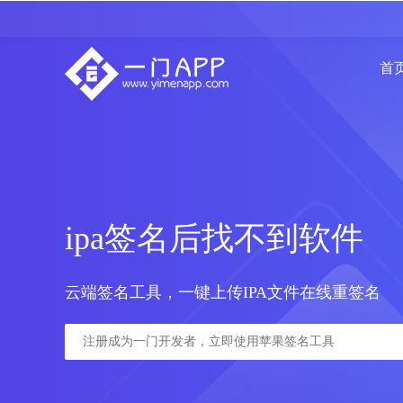
首
ipa签名后找不到软件
云端签名工具，一键上传IPA文件在线重签名