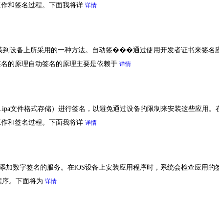
工作和签名过程。下面我将详
详情
安装到设备上所采用的一种方法。自动签���通过使用开发者证书来签名
签名的原理自动签名的原理主要是依赖于
详情
（以.ipa文件格式存储）进行签名，以避免通过设备的限制来安装这些应
工作和签名过程。下面我将详
详情
a文件）添加数字签名的服务。在iOS设备上安装应用程序时，系统会检查应
用程序。下面将为
详情