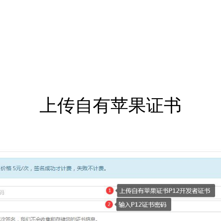
上传自有苹果证书