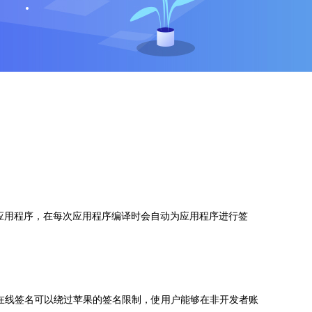
应用程序，在每次应用程序编译时会自动为应用程序进行签
用。在线签名可以绕过苹果的签名限制，使用户能够在非开发者账