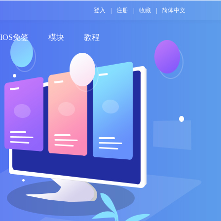
登入
|
注册
|
收藏
|
简体中文
IOS免签
模块
教程