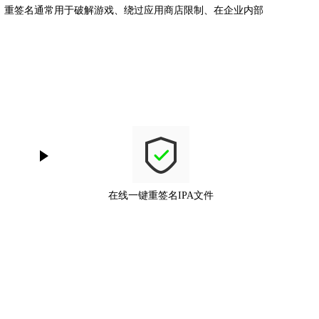
。重签名通常用于破解游戏、绕过应用商店限制、在企业内部
在线一键重签名IPA文件