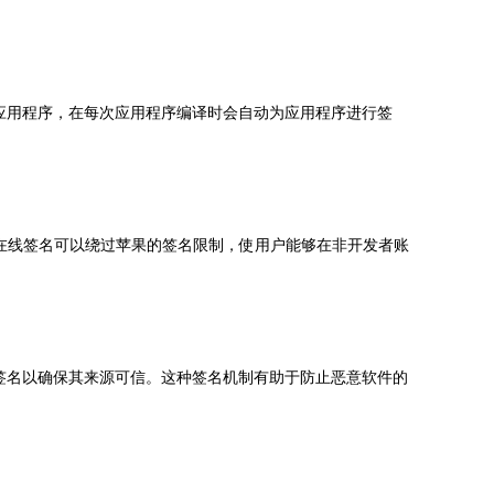
应用程序，在每次应用程序编译时会自动为应用程序进行签
用。在线签名可以绕过苹果的签名限制，使用户能够在非开发者账
用的签名以确保其来源可信。这种签名机制有助于防止恶意软件的