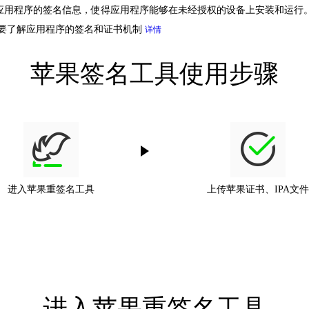
改应用程序的签名信息，使得应用程序能够在未经授权的设备上安装和运行
需要了解应用程序的签名和证书机制
详情
苹果签名工具使用步骤
进入苹果重签名工具
上传苹果证书、IPA文件
进入苹果重签名工具