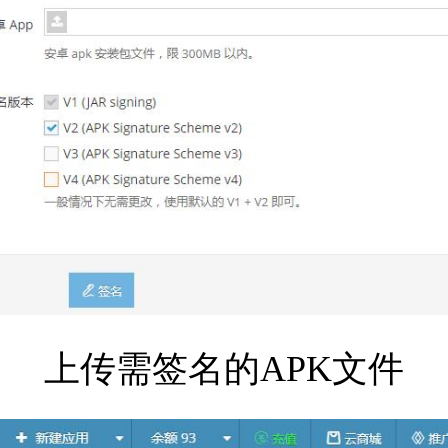
上传需签名的APK文件