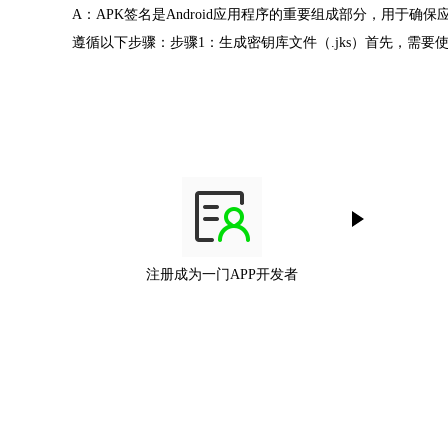
A：APK签名是Android应用程序的重要组成部分，用于确保
遵循以下步骤：步骤1：生成密钥库文件（.jks）首先，需要
注册成为一门APP开发者