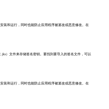
安全地安装和运行，同时也能防止应用程序被篡改或恶意修改。在
库（.jks）文件来存储签名密钥。要找到要导入的签名文件，可以
安全地安装和运行，同时也能防止应用程序被篡改或恶意修改。在