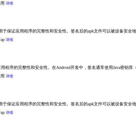
使用
详情
步骤，用于保证应用程序的完整性和安全性。签名后的apk文件可以被设备
ap
详情
应用程序的完整性和安全性。在Android开发中，签名通常使用Java密钥
使用
详情
步骤，用于保证应用程序的完整性和安全性。签名后的apk文件可以被设备
ap
详情