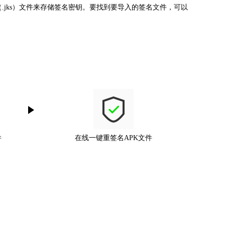
库（.jks）文件来存储签名密钥。要找到要导入的签名文件，可以
件
在线一键重签名APK文件