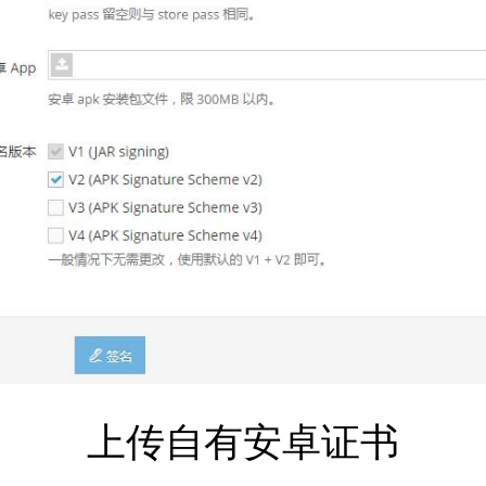
上传自有安卓证书