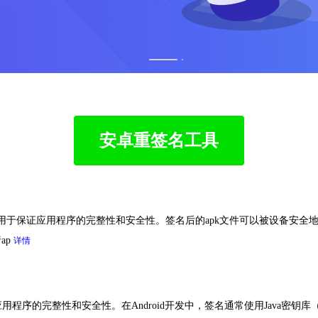
1
2
安卓重签名工具
步骤，用于保证应用程序的完整性和安全性。签名后的apk文件可以被设备
ap
详情
应用程序的完整性和安全性。在Android开发中，签名通常使用Java密钥