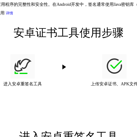
应用程序的完整性和安全性。在Android开发中，签名通常使用Java密钥
使用
详情
安卓证书工具使用步骤
进入安卓重签名工具
上传安卓证书、APK文
进入安卓重签名工具